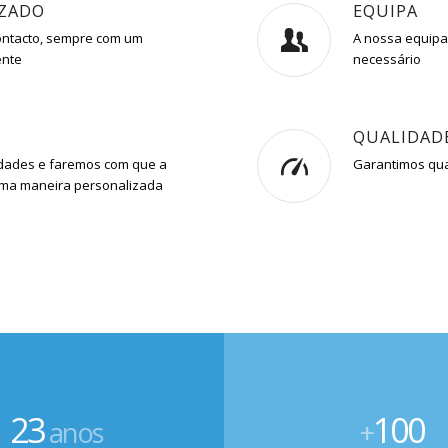
IZADO
EQUIPA
ontacto, sempre com um
A nossa equipa 
ente
necessário
QUALIDAD
idades e faremos com que a
Garantimos qua
 uma maneira personalizada
23
100
anos
+