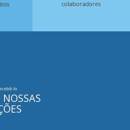
colaboradores
itos
ecebê-lo
S NOSSAS
ÇÕES